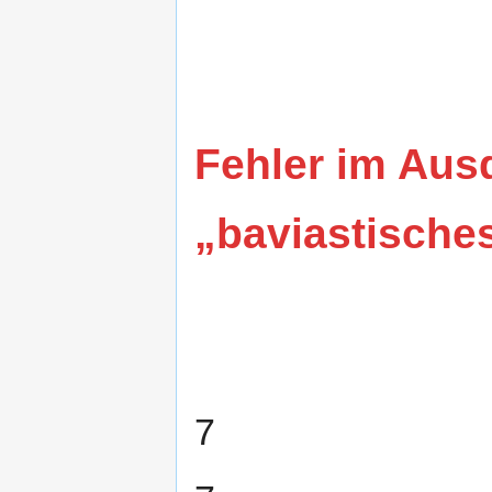
Fehler im Aus
„baviastische
7