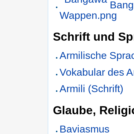
Ban
Schrift und S
Armilische Spra
Vokabular des A
Armili (Schrift)
Glaube, Relig
Baviasmus