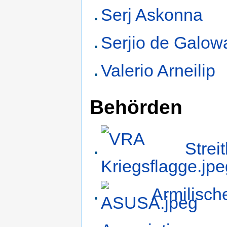
Serj Askonna
Serjio de Galow
Valerio Arneilip
Behörden
Strei
Armilisch