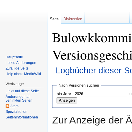
Seite
Diskussion
Bulowkkommis
Versionsgesch
Hauptseite
Letzte Änderungen
Logbücher dieser Se
Zufällige Seite
Help about MediaWiki
Zur
Zur
Werkzeuge
Nach Versionen suchen
Navigation
Suche
Links auf diese Seite
bis Jahr:
u
springen
springen
Änderungen an
verlinkten Seiten
Atom
Spezialseiten
Zur Anzeige der 
Seiten­informationen