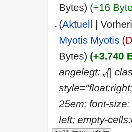
Bytes)
(+16 Byte
(
Aktuell
| Vorher
Myotis Myotis
(
D
Bytes)
(+3.740 
angelegt: „{| cla
style="float:rig
25em; font-size: 
left; empty-cells