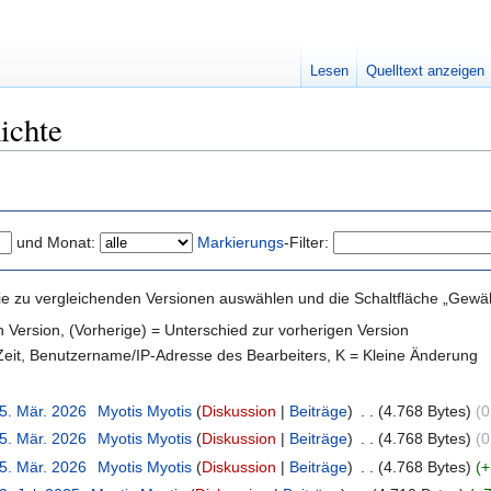
Lesen
Quelltext anzeigen
ichte
und Monat:
Markierungs
-Filter:
e zu vergleichenden Versionen auswählen und die Schaltfläche „Gewähl
en Version, (Vorherige) = Unterschied zur vorherigen Version
 Zeit, Benutzername/IP-Adresse des Bearbeiters, K = Kleine Änderung
25. Mär. 2026
‎
Myotis Myotis
(
Diskussion
|
Beiträge
)
‎
. .
(4.768 Bytes)
(0
25. Mär. 2026
‎
Myotis Myotis
(
Diskussion
|
Beiträge
)
‎
. .
(4.768 Bytes)
(0
25. Mär. 2026
‎
Myotis Myotis
(
Diskussion
|
Beiträge
)
‎
. .
(4.768 Bytes)
(+