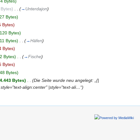
4 Bytes)
 Bytes)
‎
. .
(
→
Unterdajon
)
27 Bytes)
5 Bytes)
120 Bytes)
11 Bytes)
‎
. .
(
→
Häfen
)
4 Bytes)
2 Bytes)
‎
. .
(
→
Fische
)
6 Bytes)
48 Bytes)
4.443 Bytes)
‎
. .
(Die Seite wurde neu angelegt: „{|
 style="text-align:center" |style="text-ali…“)