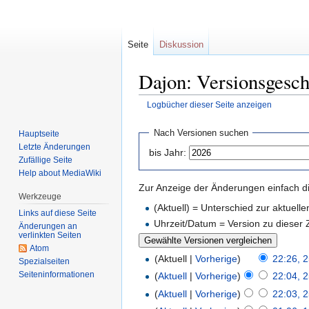
Seite
Diskussion
Dajon: Versionsgesch
Logbücher dieser Seite anzeigen
Zur
Zur
Nach Versionen suchen
Hauptseite
Navigation
Suche
Letzte Änderungen
bis Jahr:
springen
springen
Zufällige Seite
Help about MediaWiki
Zur Anzeige der Änderungen einfach di
Werkzeuge
(Aktuell) = Unterschied zur aktuell
Links auf diese Seite
Uhrzeit/Datum = Version zu dieser
Änderungen an
verlinkten Seiten
Atom
(Aktuell |
Vorherige
)
22:26, 
Spezialseiten
Seiten­informationen
(
Aktuell
|
Vorherige
)
22:04, 
(
Aktuell
|
Vorherige
)
22:03, 