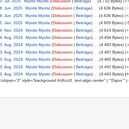
3. Jul. 2025
‎
Myotis Myotis
(
Diskussion
|
Beiträge
)
‎
. .
(4.710 Bytes)
(+7
8. Jun. 2025
‎
Myotis Myotis
(
Diskussion
|
Beiträge
)
‎
. .
(4.636 Bytes)
(0
8. Jun. 2025
‎
Myotis Myotis
(
Diskussion
|
Beiträge
)
‎
. .
(4.636 Bytes)
(+
2. Jan. 2025
‎
Myotis Myotis
(
Diskussion
|
Beiträge
)
‎
. .
(4.609 Bytes)
(-
14. Nov. 2024
‎
Myotis Myotis
(
Diskussion
|
Beiträge
)
‎
. .
(4.614 Bytes)
(+
14. Aug. 2024
‎
Myotis Myotis
(
Diskussion
|
Beiträge
)
‎
. .
(4.494 Bytes)
(+
13. Aug. 2024
‎
Myotis Myotis
(
Diskussion
|
Beiträge
)
‎
. .
(4.483 Bytes)
(-
13. Aug. 2024
‎
Myotis Myotis
(
Diskussion
|
Beiträge
)
‎
. .
(4.487 Bytes)
(+
13. Aug. 2024
‎
Myotis Myotis
(
Diskussion
|
Beiträge
)
‎
. .
(4.485 Bytes)
(-
13. Aug. 2024
‎
Myotis Myotis
(
Diskussion
|
Beiträge
)
‎
. .
(4.491 Bytes)
(+
13. Aug. 2024
‎
Myotis Myotis
(
Diskussion
|
Beiträge
)
‎
. .
(4.443 Bytes)
(+
 |colspan="2" style="background:#c8ccd1; text-align:center" | '''Dajon''' |-