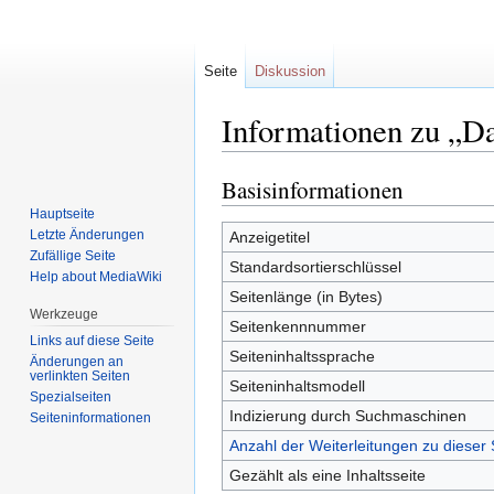
Seite
Diskussion
Informationen zu „D
Basisinformationen
Zur
Zur
Navigation
Suche
Hauptseite
springen
springen
Letzte Änderungen
Anzeigetitel
Zufällige Seite
Standardsortierschlüssel
Help about MediaWiki
Seitenlänge (in Bytes)
Werkzeuge
Seitenkennnummer
Links auf diese Seite
Seiteninhaltssprache
Änderungen an
verlinkten Seiten
Seiteninhaltsmodell
Spezialseiten
Indizierung durch Suchmaschinen
Seiten­informationen
Anzahl der Weiterleitungen zu dieser 
Gezählt als eine Inhaltsseite