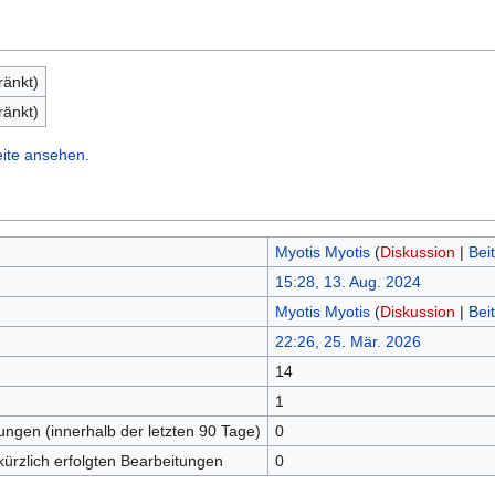
ränkt)
ränkt)
eite ansehen.
Myotis Myotis
(
Diskussion
|
Bei
15:28, 13. Aug. 2024
Myotis Myotis
(
Diskussion
|
Bei
22:26, 25. Mär. 2026
14
n
1
tungen (innerhalb der letzten 90 Tage)
0
kürzlich erfolgten Bearbeitungen
0