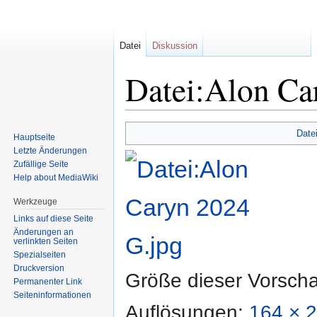
Datei
Diskussion
Datei:Alon Ca
Zur
Zur
Date
Hauptseite
Navigation
Suche
Letzte Änderungen
springen
springen
Zufällige Seite
Help about MediaWiki
Werkzeuge
Links auf diese Seite
Änderungen an
verlinkten Seiten
Spezialseiten
Druckversion
Größe dieser Vorsch
Permanenter Link
Seiten­informationen
Auflösungen:
164 × 2