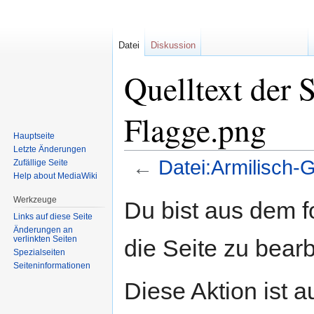
Datei
Diskussion
Quelltext der 
Flagge.png
Hauptseite
Letzte Änderungen
←
Datei:Armilisch-
Zufällige Seite
Help about MediaWiki
Zur
Zur
Werkzeuge
Du bist aus dem f
Navigation
Suche
Links auf diese Seite
springen
springen
Änderungen an
verlinkten Seiten
die Seite zu bearb
Spezialseiten
Seiten­informationen
Diese Aktion ist a