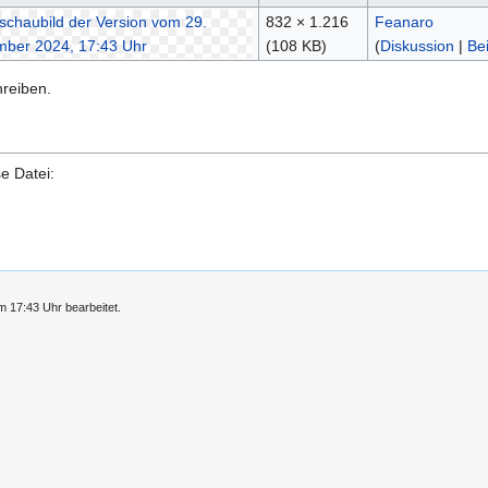
832 × 1.216
Feanaro
(108 KB)
(
Diskussion
|
Be
hreiben.
e Datei:
 17:43 Uhr bearbeitet.