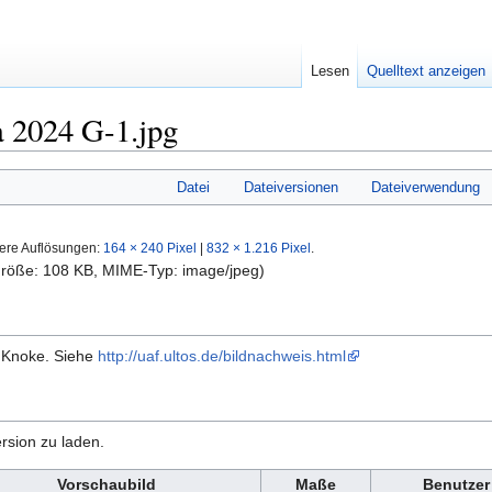
Lesen
Quelltext anzeigen
 2024 G-1.jpg
Datei
Dateiversionen
Dateiverwendung
ere Auflösungen:
164 × 240 Pixel
|
832 × 1.216 Pixel
.
igröße: 108 KB, MIME-Typ:
image/jpeg
)
g Knoke. Siehe
http://uaf.ultos.de/bildnachweis.html
rsion zu laden.
Vorschaubild
Maße
Benutzer