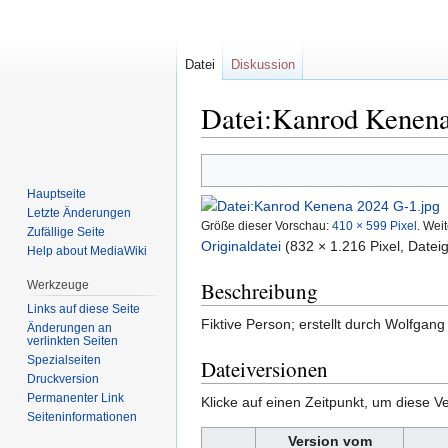
Datei
Diskussion
Datei:Kanrod Kenena
Zur
Zur
Navigation
Suche
Hauptseite
springen
springen
Letzte Änderungen
Größe dieser Vorschau:
410 × 599 Pixel
.
Weit
Zufällige Seite
Originaldatei
‎
(832 × 1.216 Pixel, Date
Help about MediaWiki
Beschreibung
Werkzeuge
Links auf diese Seite
Fiktive Person; erstellt durch Wolfgan
Änderungen an
verlinkten Seiten
Spezialseiten
Dateiversionen
Druckversion
Permanenter Link
Klicke auf einen Zeitpunkt, um diese Ve
Seiten­informationen
Version vom