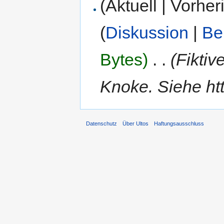
(Aktuell | Vorher
(
Diskussion
|
Be
Bytes)
‎
. .
(Fiktiv
Knoke. Siehe htt
Datenschutz
Über Ultos
Haftungsausschluss