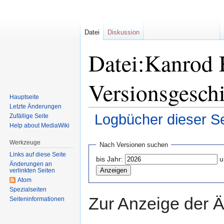
Datei
Diskussion
Datei:Kanrod 
Versionsgesch
Hauptseite
Letzte Änderungen
Logbücher dieser Se
Zufällige Seite
Help about MediaWiki
Zur
Zur
Werkzeuge
Nach Versionen suchen
Navigation
Suche
Links auf diese Seite
bis Jahr:
u
springen
springen
Änderungen an
verlinkten Seiten
Atom
Spezialseiten
Zur Anzeige der 
Seiten­informationen