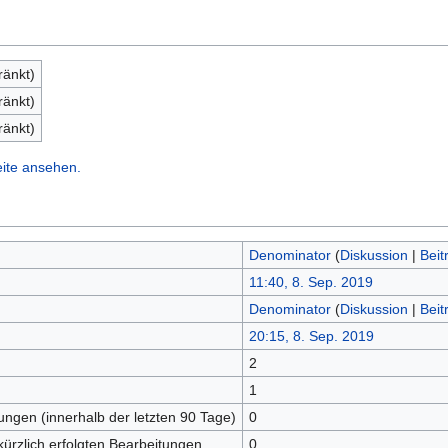
ränkt)
ränkt)
ränkt)
eite ansehen.
Denominator
(
Diskussion
|
Beit
11:40, 8. Sep. 2019
Denominator
(
Diskussion
|
Beit
20:15, 8. Sep. 2019
2
n
1
tungen (innerhalb der letzten 90 Tage)
0
kürzlich erfolgten Bearbeitungen
0