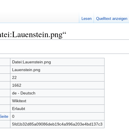
Lesen
Quelltext anzeigen
tei:Lauenstein.png“
Datei:Lauenstein.png
Lauenstein.png
22
1662
de - Deutsch
Wikitext
Erlaubt
Seite
0
5fd1b32d85a09086deb19c4a996a203e4bd137c3