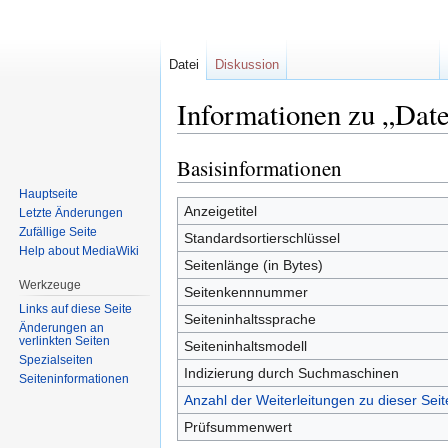
Datei
Diskussion
Informationen zu „Dat
Basisinformationen
Zur
Zur
Navigation
Suche
Hauptseite
springen
springen
Anzeigetitel
Letzte Änderungen
Zufällige Seite
Standardsortierschlüssel
Help about MediaWiki
Seitenlänge (in Bytes)
Werkzeuge
Seitenkennnummer
Links auf diese Seite
Seiteninhaltssprache
Änderungen an
verlinkten Seiten
Seiteninhaltsmodell
Spezialseiten
Indizierung durch Suchmaschinen
Seiten­informationen
Anzahl der Weiterleitungen zu dieser Seit
Prüfsummenwert