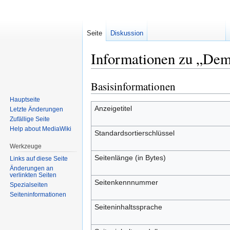
Seite
Diskussion
Informationen zu „Dem
Basisinformationen
Zur
Zur
Navigation
Suche
Hauptseite
springen
springen
Anzeigetitel
Letzte Änderungen
Zufällige Seite
Help about MediaWiki
Standardsortierschlüssel
Werkzeuge
Seitenlänge (in Bytes)
Links auf diese Seite
Änderungen an
verlinkten Seiten
Seitenkennnummer
Spezialseiten
Seiten­informationen
Seiteninhaltssprache