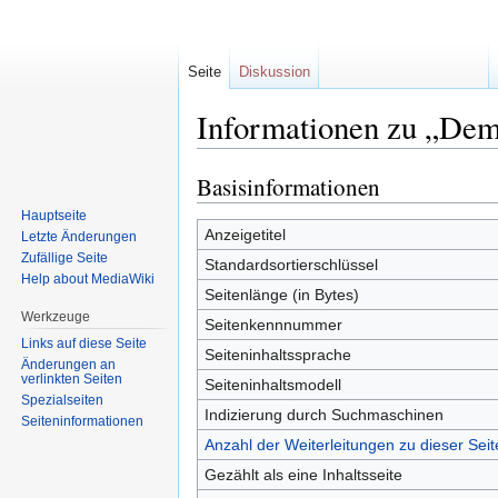
Seite
Diskussion
Informationen zu „Dem
Basisinformationen
Zur
Zur
Navigation
Suche
Hauptseite
springen
springen
Anzeigetitel
Letzte Änderungen
Zufällige Seite
Standardsortierschlüssel
Help about MediaWiki
Seitenlänge (in Bytes)
Werkzeuge
Seitenkennnummer
Links auf diese Seite
Seiteninhaltssprache
Änderungen an
verlinkten Seiten
Seiteninhaltsmodell
Spezialseiten
Indizierung durch Suchmaschinen
Seiten­informationen
Anzahl der Weiterleitungen zu dieser Seit
Gezählt als eine Inhaltsseite