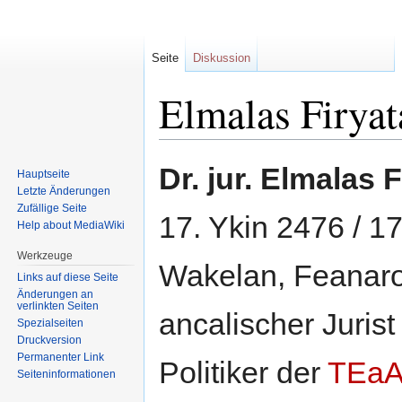
Seite
Diskussion
Elmalas Firyat
Zur
Zur
Dr. jur. Elmalas 
Hauptseite
Navigation
Suche
Letzte Änderungen
springen
springen
Zufällige Seite
17. Ykin 2476 / 1
Help about MediaWiki
Werkzeuge
Wakelan, Feanaro)
Links auf diese Seite
Änderungen an
verlinkten Seiten
ancalischer Jurist
Spezialseiten
Druckversion
Permanenter Link
Politiker der
TEa
Seiten­informationen