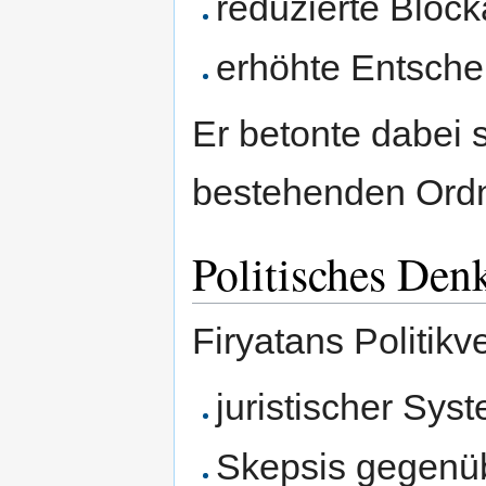
reduzierte Bloc
erhöhte Entsche
Er betonte dabei 
bestehenden Ord
Politisches Den
Firyatans Politikv
juristischer Sys
Skepsis gegenüb