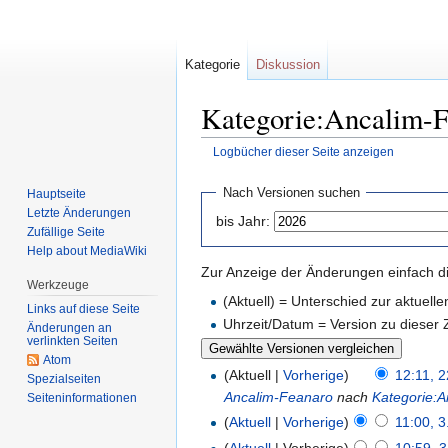
Kategorie
Diskussion
Kategorie:Ancalim-F
Logbücher dieser Seite anzeigen
Zur
Zur
Nach Versionen suchen
Hauptseite
Navigation
Suche
Letzte Änderungen
bis Jahr:
springen
springen
Zufällige Seite
Help about MediaWiki
Zur Anzeige der Änderungen einfach di
Werkzeuge
(Aktuell) = Unterschied zur aktuell
Links auf diese Seite
Uhrzeit/Datum = Version zu dieser
Änderungen an
verlinkten Seiten
Atom
(Aktuell |
Vorherige
)
12:11, 2
Spezialseiten
Ancalim-Feanaro
nach
Kategorie:
Seiten­informationen
(
Aktuell
|
Vorherige
)
11:00, 3
(
Aktuell
| Vorherige)
10:59, 3