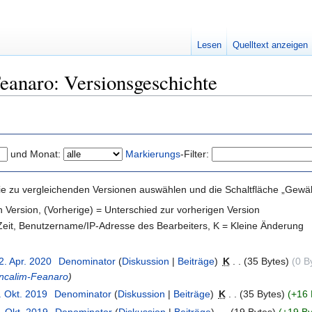
Lesen
Quelltext anzeigen
eanaro: Versionsgeschichte
und Monat:
Markierungs
-Filter:
e zu vergleichenden Versionen auswählen und die Schaltfläche „Gewähl
en Version, (Vorherige) = Unterschied zur vorherigen Version
 Zeit, Benutzername/IP-Adresse des Bearbeiters, K = Kleine Änderung
2. Apr. 2020
‎
Denominator
(
Diskussion
|
Beiträge
)
‎
K
. .
(35 Bytes)
(0 B
Ancalim-Feanaro
)
. Okt. 2019
‎
Denominator
(
Diskussion
|
Beiträge
)
‎
K
. .
(35 Bytes)
(+16 
. Okt. 2019
‎
Denominator
(
Diskussion
|
Beiträge
)
‎
. .
(19 Bytes)
(+19 By