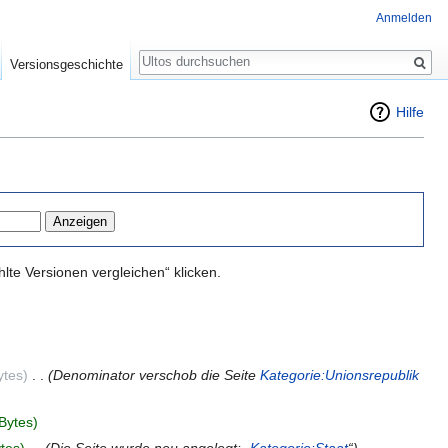
Anmelden
Suche
Versionsgeschichte
Hilfe
te Versionen vergleichen“ klicken.
ytes)
‎
. .
(Denominator verschob die Seite
Kategorie:Unionsrepublik
Bytes)
tes)
‎
. .
(Die Seite wurde neu angelegt: „
Kategorie:Staat
“)