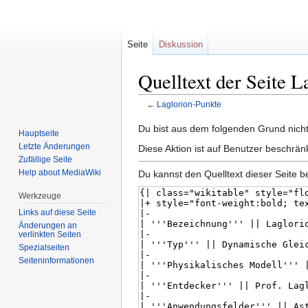
Seite
Diskussion
Quelltext der Seite 
←
Laglorion-Punkte
Zur
Zur
Du bist aus dem folgenden Grund nicht 
Hauptseite
Navigation
Suche
Letzte Änderungen
Diese Aktion ist auf Benutzer beschrän
springen
springen
Zufällige Seite
Help about MediaWiki
Du kannst den Quelltext dieser Seite b
Werkzeuge
Links auf diese Seite
Änderungen an
verlinkten Seiten
Spezialseiten
Seiten­informationen