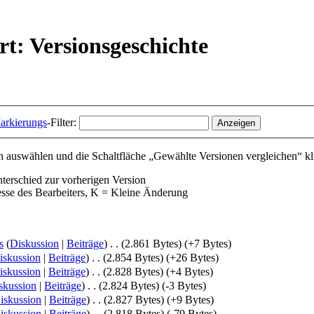
rt: Versionsgeschichte
arkierungs
-Filter:
 auswählen und die Schaltfläche „Gewählte Versionen vergleichen“ kl
nterschied zur vorherigen Version
esse des Bearbeiters, K = Kleine Änderung
s
(
Diskussion
|
Beiträge
)
‎
. .
(2.861 Bytes)
(+7 Bytes)
iskussion
|
Beiträge
)
‎
. .
(2.854 Bytes)
(+26 Bytes)
iskussion
|
Beiträge
)
‎
. .
(2.828 Bytes)
(+4 Bytes)
skussion
|
Beiträge
)
‎
. .
(2.824 Bytes)
(-3 Bytes)
iskussion
|
Beiträge
)
‎
. .
(2.827 Bytes)
(+9 Bytes)
iskussion
|
Beiträge
)
‎
. .
(2.818 Bytes)
(-79 Bytes)