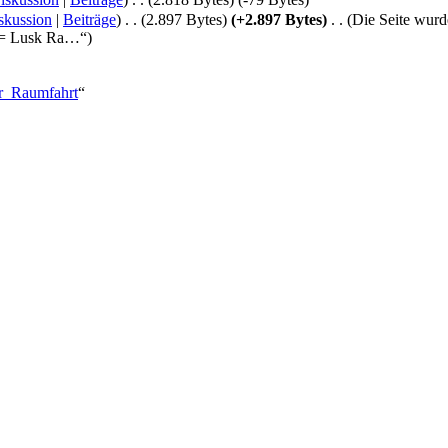
skussion
|
Beiträge
)
‎
. .
(2.897 Bytes)
(+2.897 Bytes)
‎
. .
(Die Seite wur
D = Lusk Ra…“)
für_Raumfahrt
“