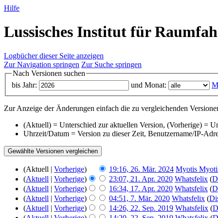
Hilfe
Lussisches Institut für Raumfah
Logbücher dieser Seite anzeigen
Zur Navigation springen
Zur Suche springen
Nach Versionen suchen
bis Jahr:
und Monat:
M
Zur Anzeige der Änderungen einfach die zu vergleichenden Versionen
(Aktuell) = Unterschied zur aktuellen Version, (Vorherige) = U
Uhrzeit/Datum = Version zu dieser Zeit, Benutzername/IP-Adr
(Aktuell |
Vorherige
)
19:16, 26. Mär. 2024
‎
Myotis Myoti
(
Aktuell
|
Vorherige
)
23:07, 21. Apr. 2020
‎
Whatsfelix
(
D
(
Aktuell
|
Vorherige
)
16:34, 17. Apr. 2020
‎
Whatsfelix
(
D
(
Aktuell
|
Vorherige
)
04:51, 7. Mär. 2020
‎
Whatsfelix
(
Di
(
Aktuell
|
Vorherige
)
14:26, 22. Sep. 2019
‎
Whatsfelix
(
D
(
Aktuell
|
Vorherige
)
14:20, 22. Sep. 2019
‎
Whatsfelix
(
D