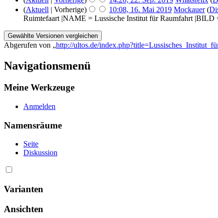
(
Aktuell
| Vorherige)
10:08, 16. Mai 2019
‎
Mockauer
(
Di
Ruimtefaart |NAME = Lussische Institut für Raumfahrt |BIL
Abgerufen von „
http://ultos.de/index.php?title=Lussisches_Institut_
Navigationsmenü
Meine Werkzeuge
Anmelden
Namensräume
Seite
Diskussion
Varianten
Ansichten