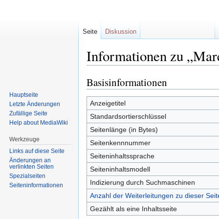
Seite
Diskussion
Informationen zu „Mar
Basisinformationen
Zur
Zur
Navigation
Suche
Hauptseite
springen
springen
Anzeigetitel
Letzte Änderungen
Zufällige Seite
Standardsortierschlüssel
Help about MediaWiki
Seitenlänge (in Bytes)
Werkzeuge
Seitenkennnummer
Links auf diese Seite
Seiteninhaltssprache
Änderungen an
verlinkten Seiten
Seiteninhaltsmodell
Spezialseiten
Indizierung durch Suchmaschinen
Seiten­informationen
Anzahl der Weiterleitungen zu dieser Seit
Gezählt als eine Inhaltsseite