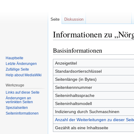
Seite
Diskussion
Informationen zu „Nörg
Basisinformationen
Zur
Zur
Navigation
Suche
Hauptseite
springen
springen
Anzeigetitel
Letzte Änderungen
Zufällige Seite
Standardsortierschlüssel
Help about MediaWiki
Seitenlänge (in Bytes)
Werkzeuge
Seitenkennnummer
Links auf diese Seite
Seiteninhaltssprache
Änderungen an
verlinkten Seiten
Seiteninhaltsmodell
Spezialseiten
Indizierung durch Suchmaschinen
Seiten­informationen
Anzahl der Weiterleitungen zu dieser Seit
Gezählt als eine Inhaltsseite