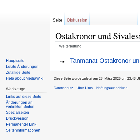
Seite
Diskussion
Ostakronor und Sivales
Weiterleitung
Zur
Zur
Weiterleitung nach:
Tanmanat Ostakronor und
Hauptseite
Navigation
Suche
Letzte Änderungen
springen
springen
Zufällige Seite
Help about MediaWiki
Diese Seite wurde zuletzt am 28. März 2025 um 23:43 Uh
Datenschutz
Über Ultos
Haftungsausschluss
Werkzeuge
Links auf diese Seite
Änderungen an
verlinkten Seiten
Spezialseiten
Druckversion
Permanenter Link
Seiten­informationen