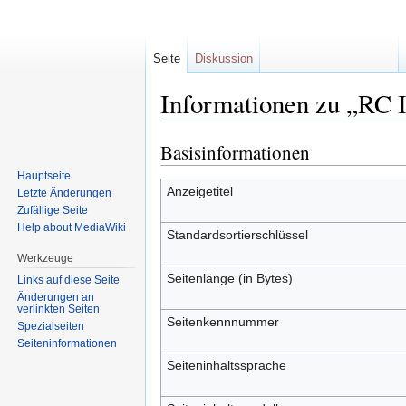
Seite
Diskussion
Informationen zu „RC I
Basisinformationen
Zur
Zur
Navigation
Suche
Hauptseite
springen
springen
Anzeigetitel
Letzte Änderungen
Zufällige Seite
Help about MediaWiki
Standardsortierschlüssel
Werkzeuge
Seitenlänge (in Bytes)
Links auf diese Seite
Änderungen an
verlinkten Seiten
Seitenkennnummer
Spezialseiten
Seiten­informationen
Seiteninhaltssprache