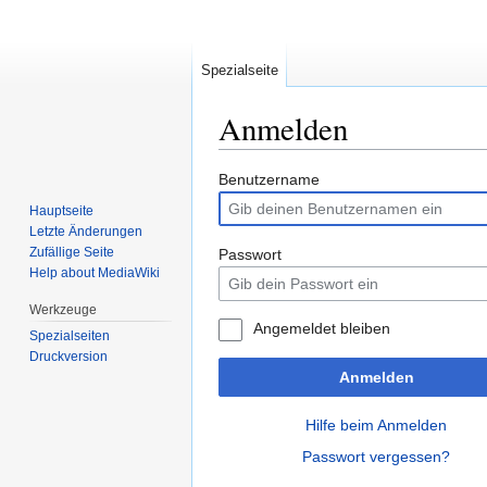
Spezialseite
Anmelden
Zur
Zur
Benutzername
Navigation
Suche
Hauptseite
springen
springen
Letzte Änderungen
Zufällige Seite
Passwort
Help about MediaWiki
Werkzeuge
Angemeldet bleiben
Spezialseiten
Druckversion
Anmelden
Hilfe beim Anmelden
Passwort vergessen?