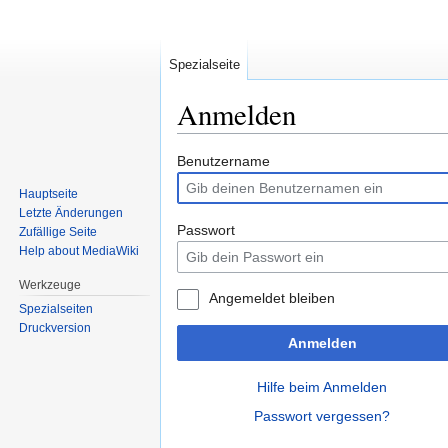
Spezialseite
Anmelden
Zur
Zur
Benutzername
Navigation
Suche
Hauptseite
springen
springen
Letzte Änderungen
Passwort
Zufällige Seite
Help about MediaWiki
Werkzeuge
Angemeldet bleiben
Spezialseiten
Druckversion
Anmelden
Hilfe beim Anmelden
Passwort vergessen?