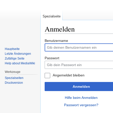
Spezialseite
Anmelden
Zur
Zur
Benutzername
Navigation
Suche
Hauptseite
springen
springen
Letzte Änderungen
Passwort
Zufällige Seite
Help about MediaWiki
Werkzeuge
Angemeldet bleiben
Spezialseiten
Druckversion
Anmelden
Hilfe beim Anmelden
Passwort vergessen?