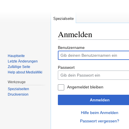
Spezialseite
Anmelden
Zur
Zur
Benutzername
Navigation
Suche
Hauptseite
springen
springen
Letzte Änderungen
Zufällige Seite
Passwort
Help about MediaWiki
Werkzeuge
Angemeldet bleiben
Spezialseiten
Druckversion
Anmelden
Hilfe beim Anmelden
Passwort vergessen?