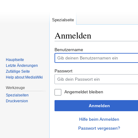
Spezialseite
Anmelden
Zur
Zur
Benutzername
Navigation
Suche
Hauptseite
springen
springen
Letzte Änderungen
Passwort
Zufällige Seite
Help about MediaWiki
Werkzeuge
Angemeldet bleiben
Spezialseiten
Druckversion
Anmelden
Hilfe beim Anmelden
Passwort vergessen?