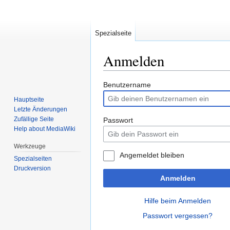
Spezialseite
Anmelden
Zur
Zur
Benutzername
Navigation
Suche
Hauptseite
springen
springen
Letzte Änderungen
Zufällige Seite
Passwort
Help about MediaWiki
Werkzeuge
Angemeldet bleiben
Spezialseiten
Druckversion
Anmelden
Hilfe beim Anmelden
Passwort vergessen?