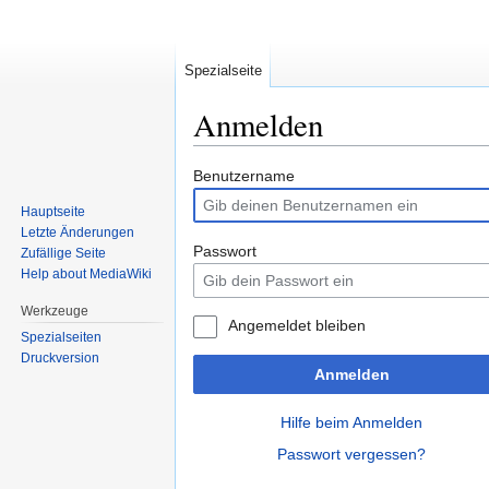
Spezialseite
Anmelden
Zur
Zur
Benutzername
Navigation
Suche
Hauptseite
springen
springen
Letzte Änderungen
Passwort
Zufällige Seite
Help about MediaWiki
Werkzeuge
Angemeldet bleiben
Spezialseiten
Druckversion
Anmelden
Hilfe beim Anmelden
Passwort vergessen?