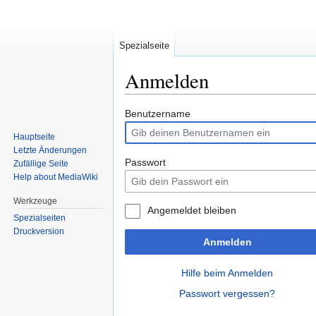
Spezialseite
Anmelden
Zur
Zur
Benutzername
Navigation
Suche
Hauptseite
springen
springen
Letzte Änderungen
Passwort
Zufällige Seite
Help about MediaWiki
Werkzeuge
Angemeldet bleiben
Spezialseiten
Druckversion
Anmelden
Hilfe beim Anmelden
Passwort vergessen?