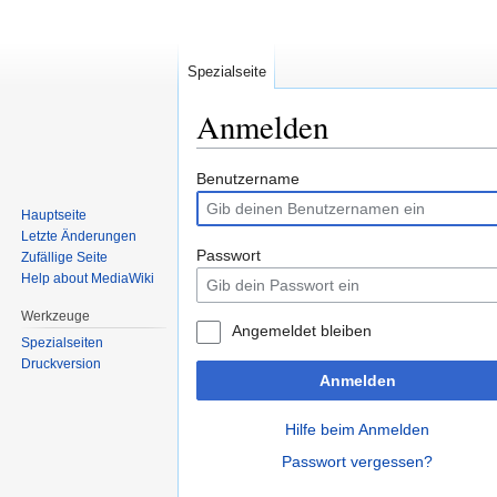
Spezialseite
Anmelden
Zur
Zur
Benutzername
Navigation
Suche
Hauptseite
springen
springen
Letzte Änderungen
Passwort
Zufällige Seite
Help about MediaWiki
Werkzeuge
Angemeldet bleiben
Spezialseiten
Druckversion
Anmelden
Hilfe beim Anmelden
Passwort vergessen?