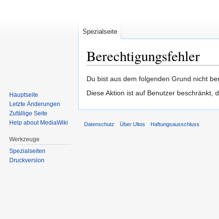
Spezialseite
Berechtigungsfehler
Zur
Zur
Du bist aus dem folgenden Grund nicht ber
Navigation
Suche
Diese Aktion ist auf Benutzer beschränkt, 
Hauptseite
springen
springen
Letzte Änderungen
Zufällige Seite
Help about MediaWiki
Datenschutz
Über Ultos
Haftungsausschluss
Werkzeuge
Spezialseiten
Druckversion