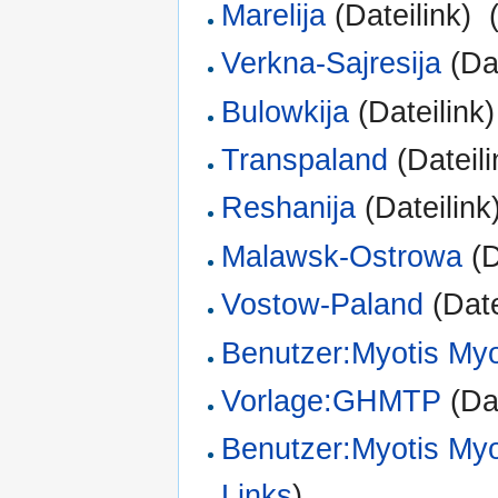
Marelija
(Dateilink) ‎
Verkna-Sajresija
(Dat
Bulowkija
(Dateilink)
Transpaland
(Dateili
Reshanija
(Dateilink)
Malawsk-Ostrowa
(D
Vostow-Paland
(Date
Benutzer:Myotis Myo
Vorlage:GHMTP
(Dat
Benutzer:Myotis Myo
Links
)