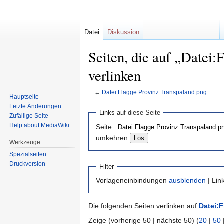
Datei
Diskussion
Seiten, die auf „Datei
verlinken
←
Datei:Flagge Provinz Transpaland.png
Hauptseite
Letzte Änderungen
Zur
Zur
Links auf diese Seite
Zufällige Seite
Navigation
Suche
Help about MediaWiki
Seite:
springen
springen
umkehren
Werkzeuge
Spezialseiten
Druckversion
Filter
Vorlageneinbindungen
ausblenden
| Lin
Die folgenden Seiten verlinken auf
Datei:
Zeige (vorherige 50 | nächste 50) (
20
|
50