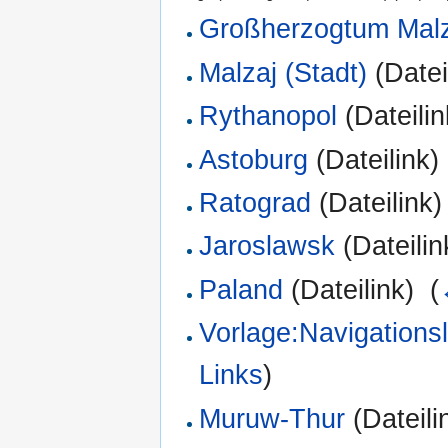
Großherzogtum Malz
Malzaj (Stadt)
(Dateil
Rythanopol
(Dateilin
Astoburg
(Dateilink) 
Ratograd
(Dateilink) 
Jaroslawsk
(Dateilin
Paland
(Dateilink) ‎
(
Vorlage:Navigations
Links
)
Muruw-Thur
(Dateilin