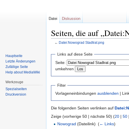
Datei
Diskussion
Seiten, die auf „Datei:
←
Datei:Nowograd Stadtrat.png
Zur
Zur
Links auf diese Seite
Hauptseite
Navigation
Suche
Letzte Änderungen
Seite:
springen
springen
Zufällige Seite
umkehren
Help about MediaWiki
Werkzeuge
Filter
Spezialseiten
Vorlageneinbindungen
ausblenden
| Lin
Druckversion
Die folgenden Seiten verlinken auf
Datei:
Zeige (vorherige 50 | nächste 50) (
20
|
50
Nowograd
(Dateilink) ‎
(
← Links
)