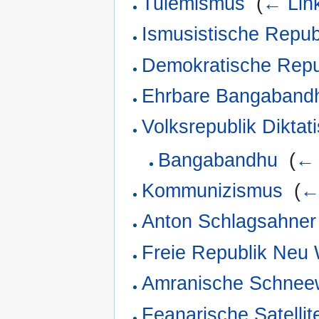
Tulemismus
‎
(
← Lin
Ismusistische Repu
Demokratische Repu
Ehrbare Bangabandh
Volksrepublik Diktat
Bangabandhu
‎
(
← 
Kommunizismus
‎
(
←
Anton Schlagsahner
Freie Republik Neu
Amranische Schnee
Feanarische Satelli