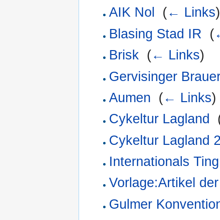
AIK Nol
‎
(
← Links
)
Blasing Stad IR
‎
(
Brisk
‎
(
← Links
)
Gervisinger Brauer
Aumen
‎
(
← Links
)
Cykeltur Lagland
‎
Cykeltur Lagland 
Internationals Tin
Vorlage:Artikel d
Gulmer Konventio