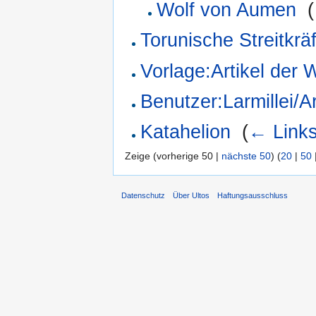
Wolf von Aumen
‎
(
Torunische Streitkrä
Vorlage:Artikel der
Benutzer:Larmillei/A
Katahelion
‎
(
← Link
Zeige (vorherige 50 |
nächste 50
) (
20
|
50
Datenschutz
Über Ultos
Haftungsausschluss