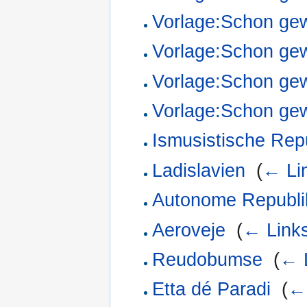
Vorlage:Schon ge
Vorlage:Schon ge
Vorlage:Schon ge
Vorlage:Schon ge
Ismusistische Rep
Ladislavien
‎
(
← Li
Autonome Republi
Aeroveje
‎
(
← Link
Reudobumse
‎
(
← 
Etta dé Paradi
‎
(
←