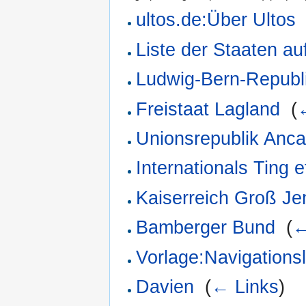
ultos.de:Über Ultos
Liste der Staaten au
Ludwig-Bern-Republ
Freistaat Lagland
‎
(
Unionsrepublik Anc
Internationals Ting e
Kaiserreich Groß Jen
Bamberger Bund
‎
(
←
Vorlage:Navigation
Davien
‎
(
← Links
)