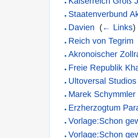
Kaiserreich Groß J
Staatenverbund A
Davien
‎
(
← Links
)
Reich von Tegrim
Akronoischer Zoll
Freie Republik Kh
Ultoversal Studios
Marek Schymmler
Erzherzogtum Par
Vorlage:Schon ge
Vorlage:Schon ge