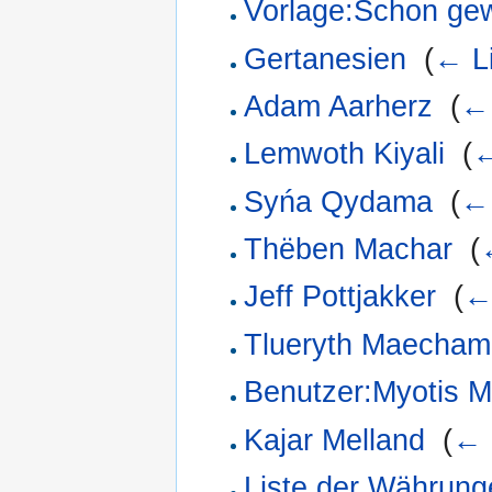
Vorlage:Schon ge
Gertanesien
‎
(
← L
Adam Aarherz
‎
(
← 
Lemwoth Kiyali
‎
(
←
Syńa Qydama
‎
(
← 
Thëben Machar
‎
(
Jeff Pottjakker
‎
(
←
Tlueryth Maecham
Benutzer:Myotis M
Kajar Melland
‎
(
← 
Liste der Währung