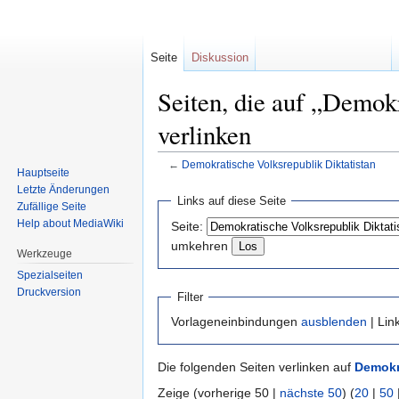
Seite
Diskussion
Seiten, die auf „Demok
verlinken
←
Demokratische Volksrepublik Diktatistan
Hauptseite
Letzte Änderungen
Zur
Zur
Links auf diese Seite
Zufällige Seite
Navigation
Suche
Help about MediaWiki
Seite:
springen
springen
umkehren
Werkzeuge
Spezialseiten
Druckversion
Filter
Vorlageneinbindungen
ausblenden
| Lin
Die folgenden Seiten verlinken auf
Demokra
Zeige (vorherige 50 |
nächste 50
) (
20
|
50