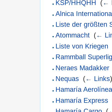
KSP/HHQHH
‎
(
← 
Alnica Internationa
Liste der größten 
Atommacht
‎
(
← Li
Liste von Kriegen
Rammball Superli
Neraes Madakker
Nequas
‎
(
← Links
Hamaría Aerolíne
Hamaría Express
Hamaría Cargo
‎
(
←