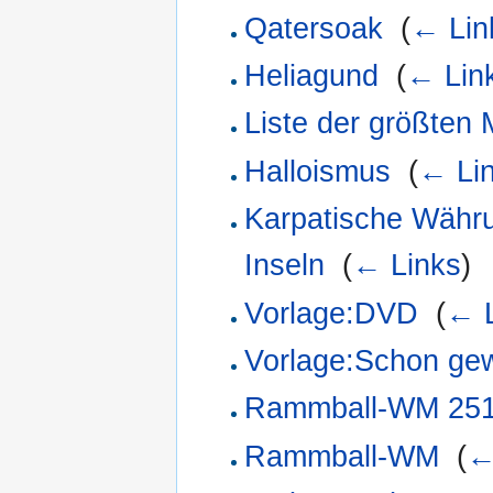
Qatersoak
‎
(
← Lin
Heliagund
‎
(
← Lin
Liste der größten 
Halloismus
‎
(
← Li
Karpatische Währu
Inseln
‎
(
← Links
)
Vorlage:DVD
‎
(
← L
Vorlage:Schon ge
Rammball-WM 25
Rammball-WM
‎
(
←