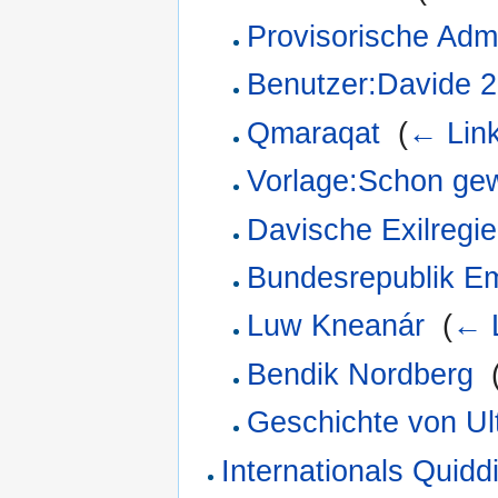
Provisorische Adm
Benutzer:Davide 
Qmaraqat
‎
(
← Lin
Vorlage:Schon ge
Davische Exilregi
Bundesrepublik Em
Luw Kneanár
‎
(
← 
Bendik Nordberg
‎
Geschichte von Ul
Internationals Quidd