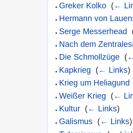
Greker Kolko
‎
(
← Li
Hermann von Lauen
Serge Messerhead
‎
Nach dem Zentrales
Die Schmollzüge
‎
(
←
Kapkrieg
‎
(
← Links
)
Krieg um Heliagund
Weißer Krieg
‎
(
← Li
Kultur
‎
(
← Links
)
Galismus
‎
(
← Links
)