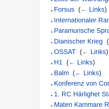
Forsus
‎
(
← Links
)
Internationaler R
Paramurische Spr
Dianischer Krieg
‎
(
OSSAT
‎
(
← Links
)
H1
‎
(
← Links
)
Balm
‎
(
← Links
)
Konferenz von Cor
1. RC Härlighet S
Maten Kammare 