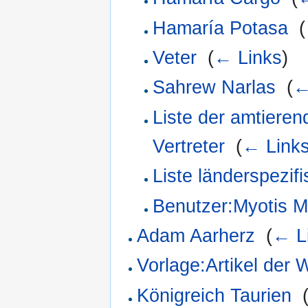
Hamaría Potasa
‎
(
Veter
‎
(
← Links
)
Sahrew Narlas
‎
(
←
Liste der amtiere
Vertreter
‎
(
← Link
Liste länderspezi
Benutzer:Myotis M
Adam Aarherz
‎
(
← L
Vorlage:Artikel der
Königreich Taurien
‎