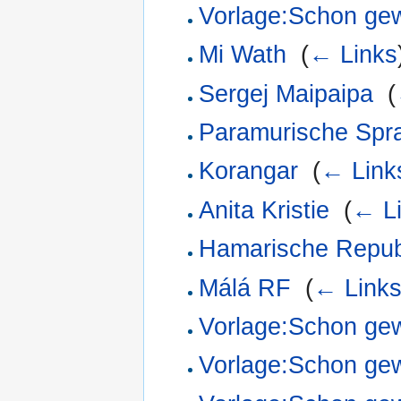
Vorlage:Schon ge
Mi Wath
‎
(
← Links
Sergej Maipaipa
‎
(
Paramurische Spr
Korangar
‎
(
← Link
Anita Kristie
‎
(
← L
Hamarische Repub
Málá RF
‎
(
← Link
Vorlage:Schon ge
Vorlage:Schon ge