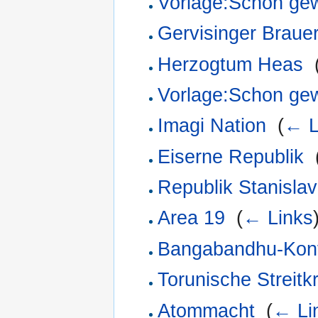
Vorlage:Schon ge
Gervisinger Brauer
Herzogtum Heas
‎
Vorlage:Schon ge
Imagi Nation
‎
(
← L
Eiserne Republik
‎
Republik Stanislav
Area 19
‎
(
← Links
Bangabandhu-Konf
Torunische Streitkr
Atommacht
‎
(
← Li