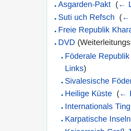
Asgarden-Pakt
‎
(
← L
Suti uch Refsch
‎
(
← 
Freie Republik Khar
DVD
(Weiterleitungss
Föderale Republik
Links
)
Sivalesische Föde
Heilige Küste
‎
(
← 
Internationals Ting
Karpatische Inseln