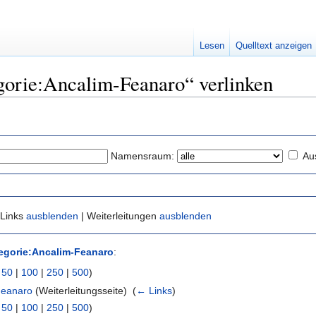
Lesen
Quelltext anzeigen
egorie:Ancalim-Feanaro“ verlinken
Namensraum:
Au
 Links
ausblenden
| Weiterleitungen
ausblenden
egorie:Ancalim-Feanaro
:
|
50
|
100
|
250
|
500
)
Feanaro
(Weiterleitungsseite) ‎
(
← Links
)
|
50
|
100
|
250
|
500
)