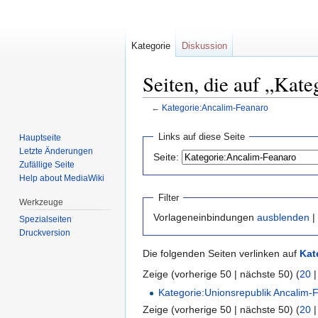
Kategorie
Diskussion
Seiten, die auf „Kat
←
Kategorie:Ancalim-Feanaro
Zur
Zur
Links auf diese Seite
Hauptseite
Navigation
Suche
Letzte Änderungen
Seite:
springen
springen
Zufällige Seite
Help about MediaWiki
Filter
Werkzeuge
Vorlageneinbindungen
ausblenden
|
Spezialseiten
Druckversion
Die folgenden Seiten verlinken auf
Kat
Zeige (vorherige 50 | nächste 50) (
20
Kategorie:Unionsrepublik Ancalim-
Zeige (vorherige 50 | nächste 50) (
20