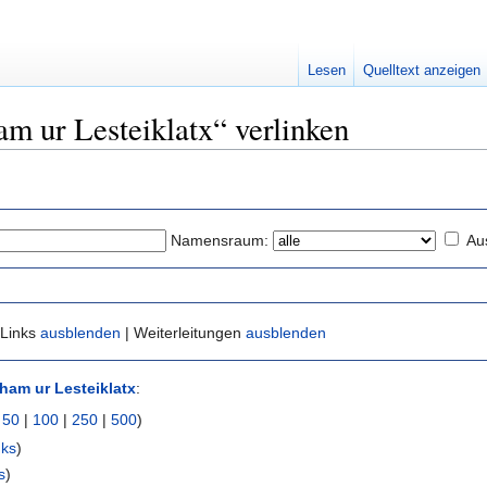
Lesen
Quelltext anzeigen
am ur Lesteiklatx“ verlinken
Namensraum:
Au
 Links
ausblenden
| Weiterleitungen
ausblenden
ham ur Lesteiklatx
:
|
50
|
100
|
250
|
500
)
nks
)
s
)