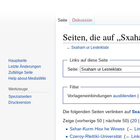
Seite
Diskussion
Seiten, die auf „Sxah
←
Sxaham ur Lesteiklatx
Zur
Zur
Links auf diese Seite
Hauptseite
Navigation
Suche
Letzte Änderungen
Seite:
springen
springen
Zufällige Seite
Help about MediaWiki
Filter
Werkzeuge
Vorlageneinbindungen
ausblenden
|
Spezialseiten
Druckversion
Die folgenden Seiten verlinken auf
Sxa
Zeige (vorherige 50 | nächste 50) (
20
Sxhar-Kurm Hisx he Wowsx
‎
(
← Li
Czeroy-Rlettìkì-Universität
‎
(
← Link