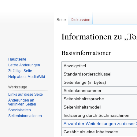
Seite
Diskussion
Informationen zu „T
Basisinformationen
Zur
Zur
Navigation
Suche
Hauptseite
springen
springen
Letzte Änderungen
Anzeigetitel
Zufällige Seite
Standardsortierschlüssel
Help about MediaWiki
Seitenlänge (in Bytes)
Werkzeuge
Seitenkennnummer
Links auf diese Seite
Seiteninhaltssprache
Änderungen an
verlinkten Seiten
Seiteninhaltsmodell
Spezialseiten
Indizierung durch Suchmaschinen
Seiten­informationen
Anzahl der Weiterleitungen zu dieser 
Gezählt als eine Inhaltsseite