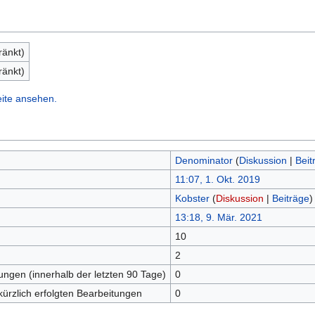
ränkt)
ränkt)
eite ansehen.
Denominator
(
Diskussion
|
Beit
11:07, 1. Okt. 2019
Kobster
(
Diskussion
|
Beiträge
)
13:18, 9. Mär. 2021
10
n
2
tungen (innerhalb der letzten 90 Tage)
0
kürzlich erfolgten Bearbeitungen
0