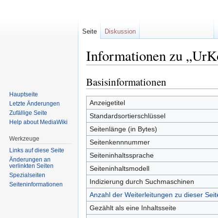
Seite
Diskussion
Informationen zu „Ur
Basisinformationen
Zur
Zur
Navigation
Suche
Hauptseite
springen
springen
Anzeigetitel
Letzte Änderungen
Zufällige Seite
Standardsortierschlüssel
Help about MediaWiki
Seitenlänge (in Bytes)
Werkzeuge
Seitenkennnummer
Links auf diese Seite
Seiteninhaltssprache
Änderungen an
verlinkten Seiten
Seiteninhaltsmodell
Spezialseiten
Indizierung durch Suchmaschinen
Seiten­informationen
Anzahl der Weiterleitungen zu dieser Seit
Gezählt als eine Inhaltsseite