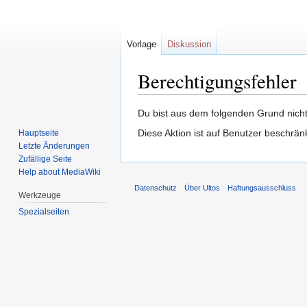
Vorlage
Diskussion
Berechtigungsfehler
Zur
Zur
Du bist aus dem folgenden Grund nicht 
Navigation
Suche
Diese Aktion ist auf Benutzer beschrän
Hauptseite
springen
springen
Letzte Änderungen
Zufällige Seite
Help about MediaWiki
Datenschutz
Über Ultos
Haftungsausschluss
Werkzeuge
Spezialseiten