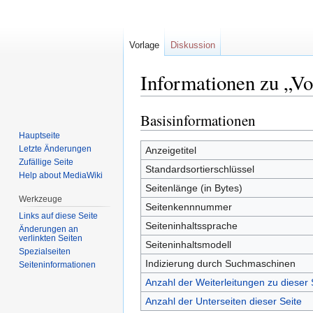
Vorlage
Diskussion
Informationen zu „V
Basisinformationen
Zur
Zur
Navigation
Suche
Hauptseite
springen
springen
Letzte Änderungen
Anzeigetitel
Zufällige Seite
Standardsortierschlüssel
Help about MediaWiki
Seitenlänge (in Bytes)
Werkzeuge
Seitenkennnummer
Links auf diese Seite
Seiteninhaltssprache
Änderungen an
verlinkten Seiten
Seiteninhaltsmodell
Spezialseiten
Indizierung durch Suchmaschinen
Seiten­informationen
Anzahl der Weiterleitungen zu dieser 
Anzahl der Unterseiten dieser Seite