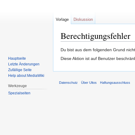
Vorlage
Diskussion
Berechtigungsfehler
Zur
Zur
Du bist aus dem folgenden Grund nicht 
Navigation
Suche
Diese Aktion ist auf Benutzer beschrän
Hauptseite
springen
springen
Letzte Änderungen
Zufällige Seite
Help about MediaWiki
Datenschutz
Über Ultos
Haftungsausschluss
Werkzeuge
Spezialseiten