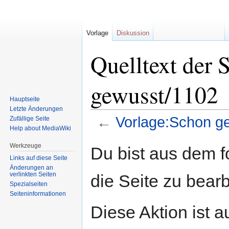
Vorlage
Diskussion
Quelltext der 
gewusst/1102
Hauptseite
Letzte Änderungen
←
Vorlage:Schon g
Zufällige Seite
Help about MediaWiki
Zur
Zur
Werkzeuge
Du bist aus dem f
Navigation
Suche
Links auf diese Seite
springen
springen
Änderungen an
verlinkten Seiten
die Seite zu bearb
Spezialseiten
Seiten­informationen
Diese Aktion ist a