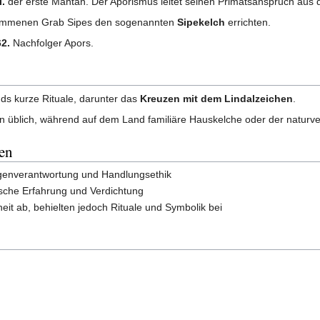
I.
der erste Mahtan. Der Aporismus leitet seinen Primatsanspruch aus d
ommenen Grab Sipes den sogenannten
Sipekelch
errichten.
2.
Nachfolger Apors.
ds kurze Rituale, darunter das
Kreuzen mit dem Lindalzeichen
.
nen üblich, während auf dem Land familiäre Hauskelche oder der natur
en
genverantwortung und Handlungsethik
sche Erfahrung und Verdichtung
eit ab, behielten jedoch Rituale und Symbolik bei