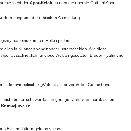
archie steht der
Apor-Kelch
, in dem die oberste Gottheit Apor
vorbereitung und der ethischen Ausrichtung.
ngsmythos eine zentrale Rolle spielen.
diglich in Nuancen voneinander unterscheiden. Alle diese
 Apor ausschließlich für diese Welt eingesetzten Brüder Hyafin und
er“ oder symbolischer „Wohnsitz“ der verehrten Gottheit und
och nicht beherrscht wurde – in geringer Zahl vom murabischen
n
Krummjuwelen
.
us Eichenblättern gekennzeichnet.