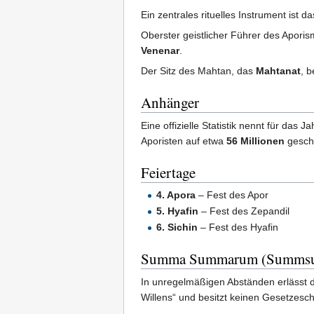
Ein zentrales rituelles Instrument ist d
Oberster geistlicher Führer des Aporis
Venenar
.
Der Sitz des Mahtan, das
Mahtanat
, b
Anhänger
Eine offizielle Statistik nennt für das 
Aporisten auf etwa
56 Millionen
geschä
Feiertage
4. Apora
– Fest des Apor
5. Hyafin
– Fest des Zepandil
6. Sichin
– Fest des Hyafin
Summa Summarum (Summs
In unregelmäßigen Abständen erlässt 
Willens“ und besitzt keinen Gesetzescha