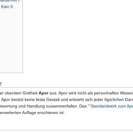
tan Arli I.
Karo X.
e
er obersten Gottheit
Apor
aus. Apor wird nicht als personhaftes Wesen 
or besitzt keine feste Gestalt und entzieht sich jeder figürlichen Dars
erantwortung und Handlung zusammenfallen. Das
'''Standardwerk zum Apo
erweiterten Auflage erschienen ist.