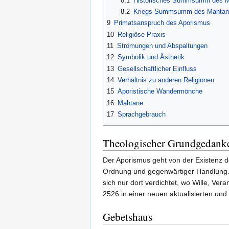
8.1
Historisches Summsumm des Mah
8.2
Kriegs-Summsumm des Mahtan 
9
Primatsanspruch des Aporismus
10
Religiöse Praxis
11
Strömungen und Abspaltungen
12
Symbolik und Ästhetik
13
Gesellschaftlicher Einfluss
14
Verhältnis zu anderen Religionen
15
Aporistische Wandermönche
16
Mahtane
17
Sprachgebrauch
Theologischer Grundgedank
Der Aporismus geht von der Existenz d
Ordnung und gegenwärtiger Handlung. Ap
sich nur dort verdichtet, wo Wille, V
2526 in einer neuen aktualisierten und 
Gebetshaus