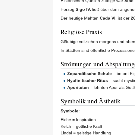
Historischen Quellen zufolge war
Sipe 
Herzog
Sigo IV.
ließ über dem angen
Der heutige Mahtan
Cada VI.
ist der
26
Religiöse Praxis
Gläubige vollziehen morgens und aben
In Städten sind öffentliche Prozessio
Strömungen und Abspaltung
Zepandilische Schule
– betont Ei
Hyafinitischer Ritus
– sucht mysti
Aporiteten
– lehnten Apor als Gotth
Symbolik und Ästhetik
Symbole:
Eiche = Inspiration
Kelch = göttliche Kraft
Lindal = geistige Handlung