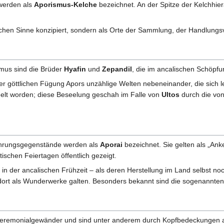
werden als
Aporismus-Kelche
bezeichnet. An der Spitze der Kelchhier
ischen Sinne konzipiert, sondern als Orte der Sammlung, der Handlungs
smus sind die Brüder
Hyafin
und
Zepandil
, die im ancalischen Schöpfu
r göttlichen Fügung Apors unzählige Welten nebeneinander, die sich le
eelt worden; diese Beseelung geschah im Falle von
Ultos
durch die von
ehrungsgegenstände werden als
Aporai
bezeichnet. Sie gelten als „Ank
ischen Feiertagen öffentlich gezeigt.
 in der ancalischen Frühzeit – als deren Herstellung im Land selbst n
dort als Wunderwerke galten. Besonders bekannt sind die sogenannte
e Zeremonialgewänder und sind unter anderem durch Kopfbedeckungen a