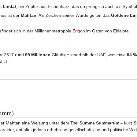
as
Lindal
, ein Zepter aus Eichenharz, das ursprünglich auch als Symbol 
mus ist der
Mahtan
. Als Zeichen seiner Würde gelten das
Goldene Lin
efindet sich in der Millionenmetropole
Erigon
im Osten von Eldalote.
Jahr 2517 rund
99 Millionen
Gläubige innerhalb der UAF, was etwa
94 %
tzt.
umm)
der Mahtan eine Weisung unter dem Titel
Summa Summarum
– kurz
S
rakter, entfaltet jedoch erhebliche gesellschaftliche und politische Wir