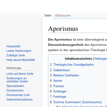
Seite
Diskussion
Aporismus
Zur
Zur
Der Aporismus
ist eine überwiegend 
Navigation
Suche
Diesseitsbezogenheit
des Aporismus a
Hauptseite
springen
springen
spielen in der aporistischen Theologie 
Letzte Änderungen
Zufällige Seite
Inhaltsverzeichnis
Help about MediaWiki
1
Theologischer Grundgedanke
Werkzeuge
2
Gebetshaus
Links auf diese Seite
3
Weitere Gottheiten
Änderungen an
4
Aporai
verlinkten Seiten
Spezialseiten
5
Priester
Druckversion
6
Anhänger
Permanenter Link
7
Feiertage
Seiten­informationen
8
Summa Summarum (Summsumm)