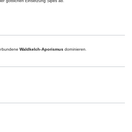
er göttlichen Einsetzung Sipes ab.
verbundene
Waldkelch-Aporismus
dominieren.