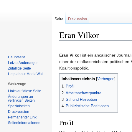
Seite
Diskussion
Eran Vilkor
Zur
Zur
Navigation
Suche
Eran Vilkor
ist ein ancalischer Journal
Hauptseite
springen
springen
einer der einflussreichsten politischen
Letzte Änderungen
Koalitionspolitik.
Zufällige Seite
Help about MediaWiki
Inhaltsverzeichnis
Werkzeuge
1
Profil
Links auf diese Seite
2
Arbeitsschwerpunkte
Änderungen an
3
Stil und Rezeption
verlinkten Seiten
4
Publizistische Positionen
Spezialseiten
Druckversion
Permanenter Link
Profil
Seiten­informationen