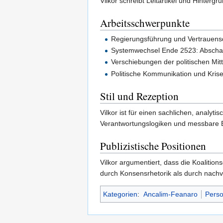
Vilkor schreibt Leitartikel und Hinter
Arbeitsschwerpunkte
Regierungsführung und Vertrauens
Systemwechsel Ende 2523: Abschaf
Verschiebungen der politischen Mi
Politische Kommunikation und Kris
Stil und Rezeption
Vilkor ist für einen sachlichen, analyt
Verantwortungslogiken und messbare E
Publizistische Positionen
Vilkor argumentiert, dass die Koalitio
durch Konsensrhetorik als durch nachvo
Kategorien
:
Ancalim-Feanaro
Pers