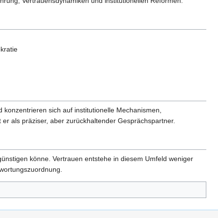
führung, Vertrauensdynamiken und institutionellen Reformen.
kratie
nd konzentrieren sich auf institutionelle Mechanismen,
t er als präziser, aber zurückhaltender Gesprächspartner.
begünstigen könne. Vertrauen entstehe in diesem Umfeld weniger
ntwortungszuordnung.