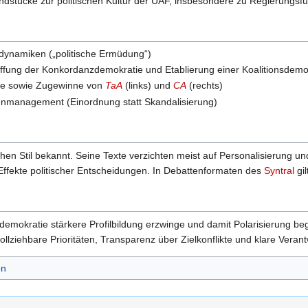
grundstücke zur politischen Kultur der UAF, insbesondere zu Regierungs
dynamiken („politische Ermüdung“)
fung der Konkordanzdemokratie und Etablierung einer Koalitionsdemo
tte sowie Zugewinne von
TaA
(links) und
CA
(rechts)
enmanagement (Einordnung statt Skandalisierung)
ischen Stil bekannt. Seine Texte verzichten meist auf Personalisierung u
ffekte politischer Entscheidungen. In Debattenformaten des
Syntral
gil
nsdemokratie stärkere Profilbildung erzwinge und damit Polarisierung 
llziehbare Prioritäten, Transparenz über Zielkonflikte und klare Vera
on