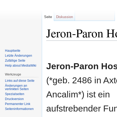
Seite
Diskussion
Jeron-Paron H
Zur
Zur
Hauptseite
Navigation
Suche
Letzte Änderungen
springen
springen
Zufällige Seite
Jeron-Paron Ho
Help about MediaWiki
Werkzeuge
(*geb. 2486 in Axt
Links auf diese Seite
Änderungen an
verlinkten Seiten
Ancalim*) ist ein
Spezialseiten
Druckversion
Permanenter Link
aufstrebender Fun
Seiten­informationen