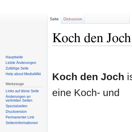
Seite
Diskussion
Koch den Joch
Zur
Zur
Hauptseite
Navigation
Suche
Letzte Änderungen
springen
springen
Zufällige Seite
Koch den Joch
i
Help about MediaWiki
Werkzeuge
eine Koch- und
Links auf diese Seite
Änderungen an
verlinkten Seiten
Spezialseiten
Druckversion
Permanenter Link
Seiten­informationen