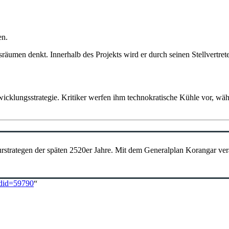
en.
gsräumen denkt. Innerhalb des Projekts wird er durch seinen Stellvertret
twicklungsstrategie. Kritiker werfen ihm technokratische Kühle vor, wäh
strategen der späten 2520er Jahre. Mit dem Generalplan Korangar veran
ldid=59790
“