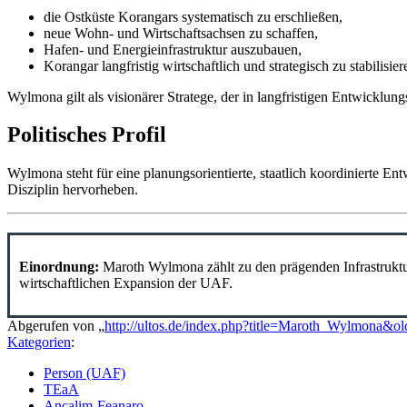
die Ostküste Korangars systematisch zu erschließen,
neue Wohn- und Wirtschaftsachsen zu schaffen,
Hafen- und Energieinfrastruktur auszubauen,
Korangar langfristig wirtschaftlich und strategisch zu stabilisier
Wylmona gilt als visionärer Stratege, der in langfristigen Entwicklun
Politisches Profil
Wylmona steht für eine planungsorientierte, staatlich koordinierte En
Disziplin hervorheben.
Einordnung:
Maroth Wylmona zählt zu den prägenden Infrastruktur
wirtschaftlichen Expansion der UAF.
Abgerufen von „
http://ultos.de/index.php?title=Maroth_Wylmona&o
Kategorien
:
Person (UAF)
TEaA
Ancalim-Feanaro