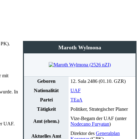
PK).
Maroth Wylmona
r mit
Geboren
12. Sala 2486 (01.10. GZR)
Nationalität
UAF
wurde. In
Partei
TEaA
Tätigkeit
Politiker, Strategischer Planer
Vize-Begam der UAF (unter
Amt (ehem.)
der UAF.
Nodecano Furyatan
)
Direktor des
Generalplan
Aktuelles Amt
Korangar
(GPK)