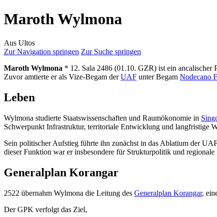
Maroth Wylmona
Aus Ultos
Zur Navigation springen
Zur Suche springen
Maroth Wylmona
* 12. Sala 2486 (01.10. GZR) ist ein ancalischer P
Zuvor amtierte er als Vize-Begam der
UAF
unter Begam
Nodecano F
Leben
Wylmona studierte Staatswissenschaften und Raumökonomie in
Sing
Schwerpunkt Infrastruktur, territoriale Entwicklung und langfristige W
Sein politischer Aufstieg führte ihn zunächst in das Ablatium der 
dieser Funktion war er insbesondere für Strukturpolitik und regiona
Generalplan Korangar
2522 übernahm Wylmona die Leitung des
Generalplan Korangar
, ei
Der GPK verfolgt das Ziel,