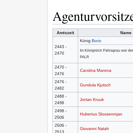
Agenturvorsitz
Amtszeit
Name
König
Boris
2443 -
Im Königreich Pahragrau war der
2470
PALR
2470 -
Carstina Marena
2476
2476 -
Gundula Kjutsch
2482
2488 -
Jortan Kruuk
2498
2498 -
Hubertus Slossenmjan
2506
2506 -
Giovanni Natah
2513