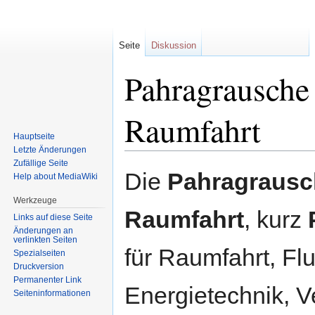
Seite
Diskussion
Pahragrausche 
Raumfahrt
Hauptseite
Letzte Änderungen
Zufällige Seite
Zur
Zur
Die
Pahragrausch
Help about MediaWiki
Navigation
Suche
springen
springen
Werkzeuge
Raumfahrt
, kurz
Links auf diese Seite
Änderungen an
verlinkten Seiten
für Raumfahrt, Flu
Spezialseiten
Druckversion
Permanenter Link
Energietechnik, V
Seiten­informationen