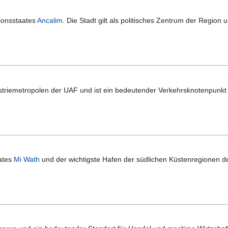
nionsstaates
Ancalim
. Die Stadt gilt als politisches Zentrum der Region
striemetropolen der UAF und ist ein bedeutender Verkehrsknotenpunk
aates
Mi Wath
und der wichtigste Hafen der südlichen Küstenregionen de