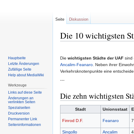
Seite
Diskussion
Die 10 wichtigsten S
Zur
Zur
Navigation
Suche
Die
wichtigsten Städte der UAF
sind 
Hauptseite
springen
springen
Letzte Änderungen
Ancalim-Feanaro
. Neben ihrer Einwohn
Zufällige Seite
Verkehrsknotenpunkte eine entscheide
Help about MediaWiki
---
Werkzeuge
Links auf diese Seite
Die zehn wichtigsten St
Änderungen an
verlinkten Seiten
Spezialseiten
Stadt
Unionsstaat
E
Druckversion
Permanenter Link
Finrod D.F.
Feanaro
7
Seiten­informationen
Singollo
Ancalim
4