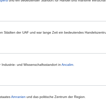
spera
und ein bedeutender Standort für Handel und maritime Wirtschaf
ten Städten der UAF und war lange Zeit ein bedeutendes Handelszentr
r Industrie- und Wissenschaftsstandort in
Ancalim
.
sstaates
Amranien
und das politische Zentrum der Region.