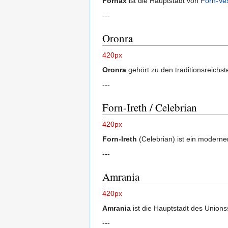
Fornax
ist die Hauptstadt von
Forn-Ve
---
Oronra
420px
Oronra
gehört zu den traditionsreichs
---
Forn-Ireth / Celebrian
420px
Forn-Ireth
(Celebrian) ist ein moderne
---
Amrania
420px
Amrania
ist die Hauptstadt des Union
---