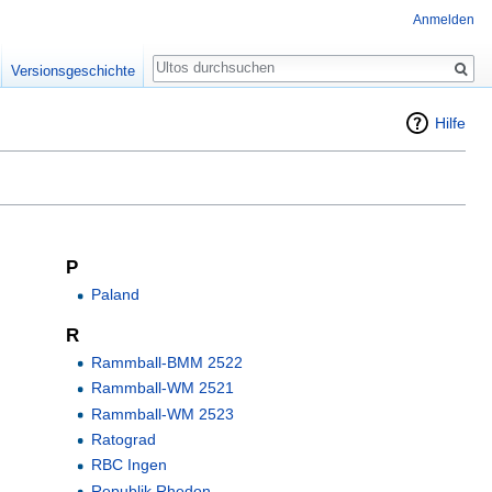
Anmelden
Suche
Versionsgeschichte
Hilfe
P
Paland
R
Rammball-BMM 2522
Rammball-WM 2521
Rammball-WM 2523
Ratograd
RBC Ingen
Republik Rhedon