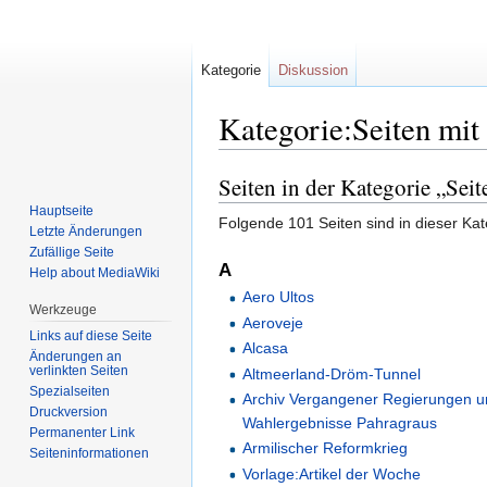
Kategorie
Diskussion
Kategorie:Seiten mit 
Seiten in der Kategorie „Seit
Zur
Zur
Navigation
Suche
Hauptseite
Folgende 101 Seiten sind in dieser Ka
springen
springen
Letzte Änderungen
Zufällige Seite
A
Help about MediaWiki
Aero Ultos
Werkzeuge
Aeroveje
Links auf diese Seite
Alcasa
Änderungen an
verlinkten Seiten
Altmeerland-Dröm-Tunnel
Spezialseiten
Archiv Vergangener Regierungen 
Druckversion
Wahlergebnisse Pahragraus
Permanenter Link
Armilischer Reformkrieg
Seiten­informationen
Vorlage:Artikel der Woche