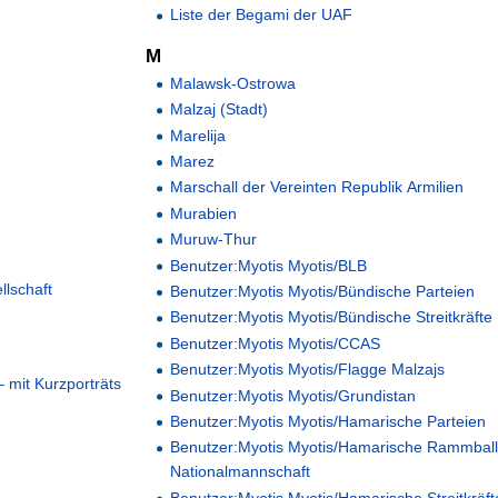
Liste der Begami der UAF
M
Malawsk-Ostrowa
Malzaj (Stadt)
Marelija
Marez
Marschall der Vereinten Republik Armilien
Murabien
Muruw-Thur
Benutzer:Myotis Myotis/BLB
lschaft
Benutzer:Myotis Myotis/Bündische Parteien
Benutzer:Myotis Myotis/Bündische Streitkräfte
Benutzer:Myotis Myotis/CCAS
Benutzer:Myotis Myotis/Flagge Malzajs
– mit Kurzporträts
Benutzer:Myotis Myotis/Grundistan
Benutzer:Myotis Myotis/Hamarische Parteien
Benutzer:Myotis Myotis/Hamarische Rammball
Nationalmannschaft
Benutzer:Myotis Myotis/Hamarische Streitkräft