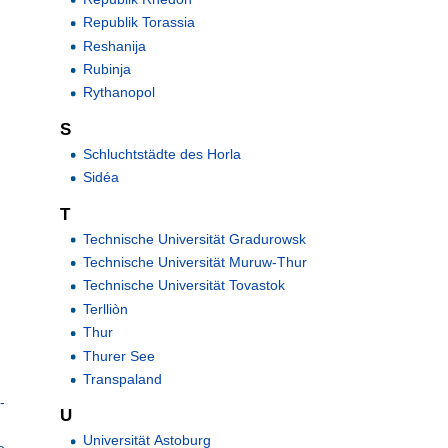
Republik Torassia
Reshanija
Rubinja
Rythanopol
S
Schluchtstädte des Horla
Sidéa
T
Technische Universität Gradurowsk
Technische Universität Muruw-Thur
Technische Universität Tovastok
Terlliòn
Thur
Thurer See
Transpaland
-
U
Universität Astoburg
e