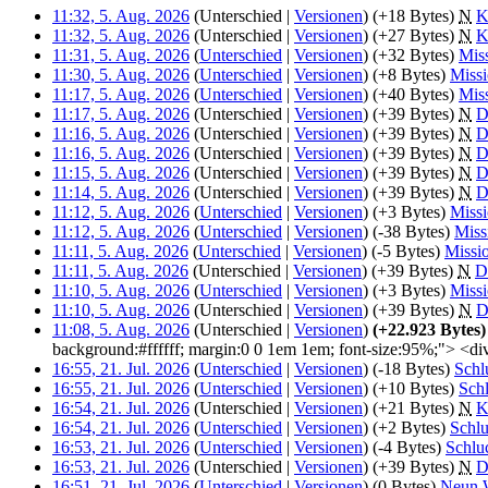
11:32, 5. Aug. 2026
(Unterschied |
Versionen
)
(+18 Bytes)
‎
N
K
11:32, 5. Aug. 2026
(Unterschied |
Versionen
)
(+27 Bytes)
‎
N
K
11:31, 5. Aug. 2026
(
Unterschied
|
Versionen
)
(+32 Bytes)
‎
Mis
11:30, 5. Aug. 2026
(
Unterschied
|
Versionen
)
(+8 Bytes)
‎
Miss
11:17, 5. Aug. 2026
(
Unterschied
|
Versionen
)
(+40 Bytes)
‎
Mis
11:17, 5. Aug. 2026
(Unterschied |
Versionen
)
(+39 Bytes)
‎
N
D
11:16, 5. Aug. 2026
(Unterschied |
Versionen
)
(+39 Bytes)
‎
N
D
11:16, 5. Aug. 2026
(Unterschied |
Versionen
)
(+39 Bytes)
‎
N
D
11:15, 5. Aug. 2026
(Unterschied |
Versionen
)
(+39 Bytes)
‎
N
D
11:14, 5. Aug. 2026
(Unterschied |
Versionen
)
(+39 Bytes)
‎
N
D
11:12, 5. Aug. 2026
(
Unterschied
|
Versionen
)
(+3 Bytes)
‎
Miss
11:12, 5. Aug. 2026
(
Unterschied
|
Versionen
)
(-38 Bytes)
‎
Mis
11:11, 5. Aug. 2026
(
Unterschied
|
Versionen
)
(-5 Bytes)
‎
Miss
11:11, 5. Aug. 2026
(Unterschied |
Versionen
)
(+39 Bytes)
‎
N
D
11:10, 5. Aug. 2026
(
Unterschied
|
Versionen
)
(+3 Bytes)
‎
Miss
11:10, 5. Aug. 2026
(Unterschied |
Versionen
)
(+39 Bytes)
‎
N
D
11:08, 5. Aug. 2026
(Unterschied |
Versionen
)
(+22.923 Bytes)
background:#ffffff; margin:0 0 1em 1em; font-size:95%;"> <d
16:55, 21. Jul. 2026
(
Unterschied
|
Versionen
)
(-18 Bytes)
‎
Schl
16:55, 21. Jul. 2026
(
Unterschied
|
Versionen
)
(+10 Bytes)
‎
Schl
16:54, 21. Jul. 2026
(Unterschied |
Versionen
)
(+21 Bytes)
‎
N
K
16:54, 21. Jul. 2026
(
Unterschied
|
Versionen
)
(+2 Bytes)
‎
Schlu
16:53, 21. Jul. 2026
(
Unterschied
|
Versionen
)
(-4 Bytes)
‎
Schluc
16:53, 21. Jul. 2026
(Unterschied |
Versionen
)
(+39 Bytes)
‎
N
D
16:51, 21. Jul. 2026
(
Unterschied
|
Versionen
)
(0 Bytes)
‎
Neun 