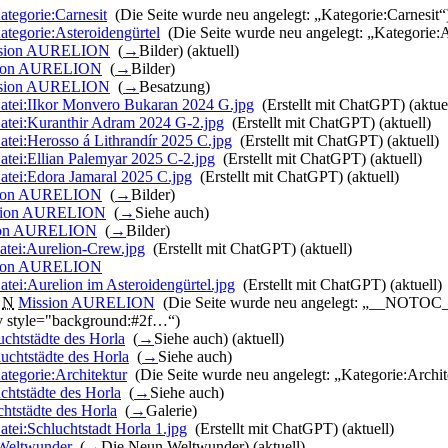
ategorie:Carnesit
‎
(Die Seite wurde neu angelegt: „Kategorie:Carnesit“
ategorie:Asteroidengürtel
‎
(Die Seite wurde neu angelegt: „Kategorie:A
sion AURELION
‎
(
→
Bilder
)
(aktuell)
ion AURELION
‎
(
→
Bilder
)
sion AURELION
‎
(
→
Besatzung
)
atei:IIkor Monvero Bukaran 2024 G.jpg
‎
(Erstellt mit ChatGPT)
(aktue
atei:Kuranthir Adram 2024 G-2.jpg
‎
(Erstellt mit ChatGPT)
(aktuell)
atei:Herosso á Lithrandír 2025 C.jpg
‎
(Erstellt mit ChatGPT)
(aktuell)
atei:Ellian Palemyar 2025 C-2.jpg
‎
(Erstellt mit ChatGPT)
(aktuell)
atei:Edora Jamaral 2025 C.jpg
‎
(Erstellt mit ChatGPT)
(aktuell)
ion AURELION
‎
(
→
Bilder
)
sion AURELION
‎
(
→
Siehe auch
)
ion AURELION
‎
(
→
Bilder
)
atei:Aurelion-Crew.jpg
‎
(Erstellt mit ChatGPT)
(aktuell)
ion AURELION
‎
atei:Aurelion im Asteroidengürtel.jpg
‎
(Erstellt mit ChatGPT)
(aktuell)
‎
N
Mission AURELION
‎
(Die Seite wurde neu angelegt: „__NOTOC__ 
iv style="background:#2f…“)
uchtstädte des Horla
‎
(
→
Siehe auch
)
(aktuell)
uchtstädte des Horla
‎
(
→
Siehe auch
)
ategorie:Architektur
‎
(Die Seite wurde neu angelegt: „Kategorie:Archit
chtstädte des Horla
‎
(
→
Siehe auch
)
htstädte des Horla
‎
(
→
Galerie
)
atei:Schluchtstadt Horla 1.jpg
‎
(Erstellt mit ChatGPT)
(aktuell)
Weltwunder
‎
(
→
Die Neun Weltwunder
)
(aktuell)