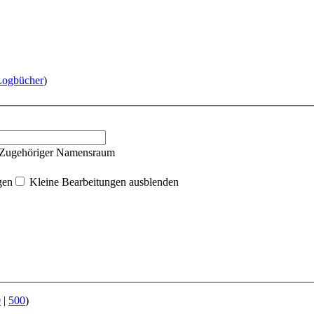
Logbücher
)
Zugehöriger Namensraum
gen
Kleine Bearbeitungen ausblenden
0
|
500
)