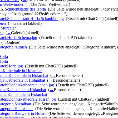
n Weltwunder
‎
(
→
Die Neun Weltwunder
)
‎
N
Schluchtstädte des Horla
‎
(Die Seite wurde neu angelegt: „<div styl
iv style="background:#2f3e46; color:…“)
atei:Schluchtstadt Horla Schaubild.jpg
‎
(Erstellt mit ChatGPT)
(aktuell
ien
‎
(
→
Galerie
)
(aktuell)
‎
Murabien
‎
la
‎
(
→
Galerie
)
(aktuell)
atei:Horla Schema.jpg
‎
(Erstellt mit ChatGPT)
(aktuell)
‎
(
→
Galerie
)
ategorie:Aumen
‎
(Die Seite wurde neu angelegt: „Kategorie:Aumen“)
‎
Horla
‎
Horla
‎
atei:Horla.jpg
‎
(Erstellt mit ChatGPT)
(aktuell)
s-Kathedrale in Holambat
‎
nnis-Kathedrale in Holambat
‎
(
→
Besonderheiten
)
is-Kathedrale in Holambat
‎
(
→
Besonderheiten
)
atei:Kionniskathedrale innen.jpg
‎
(Erstellt mit ChatGPT)
(aktuell)
nis-Kathedrale in Holambat
‎
(
→
Besonderheiten
)
nnis-Kathedrale in Holambat
‎
atei:Kionniskathedrale aussen.jpg
‎
(Erstellt mit ChatGPT)
(aktuell)
ategorie:Sakralbau
‎
(Die Seite wurde neu angelegt: „Kategorie:Sakralb
ategorie:Halloismus
‎
(Die Seite wurde neu angelegt: „Kategorie:Hallo
ategorie:Bauwerk in Holam
‎
(Die Seite wurde neu angelegt: „Kategor