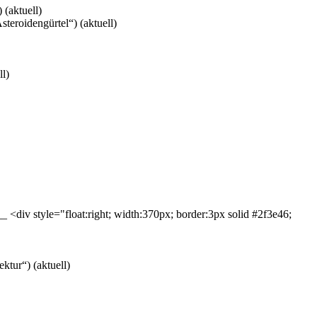
)
(aktuell)
steroidengürtel“)
(aktuell)
ll)
<div style="float:right; width:370px; border:3px solid #2f3e46;
ektur“)
(aktuell)