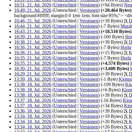
16:51, 21. Jul. 2026
(
Unterschied
|
Versionen
)
(+94 Bytes)
‎
Neu
16:49, 21. Jul. 2026
(Unterschied |
Versionen
)
(+20.464 Bytes)
background:#ffffff; margin:0 0 1em 1em; font-size:95%;"> <d
16:46, 21. Jul. 2026
(Unterschied |
Versionen
)
(+39 Bytes)
‎
N
D
16:44, 21. Jul. 2026
(
Unterschied
|
Versionen
)
(-7 Bytes)
‎
Murab
16:43, 21. Jul. 2026
(
Unterschied
|
Versionen
)
(+18.510 Bytes)
16:39, 21. Jul. 2026
(
Unterschied
|
Versionen
)
(-160 Bytes)
‎
Hor
16:38, 21. Jul. 2026
(Unterschied |
Versionen
)
(+39 Bytes)
‎
N
D
16:36, 21. Jul. 2026
(
Unterschied
|
Versionen
)
(-7 Bytes)
‎
Horla
16:36, 21. Jul. 2026
(Unterschied |
Versionen
)
(+15 Bytes)
‎
N
K
16:35, 21. Jul. 2026
(
Unterschied
|
Versionen
)
(-7 Bytes)
‎
Horla
16:35, 21. Jul. 2026
(
Unterschied
|
Versionen
)
(+4.574 Bytes)
‎
16:30, 21. Jul. 2026
(
Unterschied
|
Versionen
)
(+3.600 Bytes)
‎
16:29, 21. Jul. 2026
(Unterschied |
Versionen
)
(+39 Bytes)
‎
N
D
13:39, 18. Jul. 2026
(
Unterschied
|
Versionen
)
(-1 Byte)
‎
Kionni
13:38, 18. Jul. 2026
(
Unterschied
|
Versionen
)
(-109 Bytes)
‎
Kio
13:38, 18. Jul. 2026
(
Unterschied
|
Versionen
)
(+6 Bytes)
‎
Kionn
13:38, 18. Jul. 2026
(Unterschied |
Versionen
)
(+39 Bytes)
‎
N
D
13:37, 18. Jul. 2026
(
Unterschied
|
Versionen
)
(-16 Bytes)
‎
Kion
13:37, 18. Jul. 2026
(
Unterschied
|
Versionen
)
(+34 Bytes)
‎
Kio
13:36, 18. Jul. 2026
(Unterschied |
Versionen
)
(+39 Bytes)
‎
N
D
13:34, 18. Jul. 2026
(Unterschied |
Versionen
)
(+19 Bytes)
‎
N
K
13:34, 18. Jul. 2026
(Unterschied |
Versionen
)
(+20 Bytes)
‎
N
K
13:34, 18. Jul. 2026
(Unterschied |
Versionen
)
(+26 Bytes)
‎
N
K