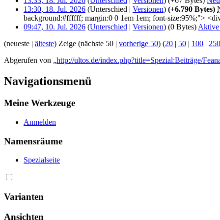
13:33, 18. Jul. 2026
(
Unterschied
|
Versionen
)
(+67 Bytes)
‎
Neu
13:30, 18. Jul. 2026
(Unterschied |
Versionen
)
(+6.790 Bytes)
‎
background:#ffffff; margin:0 0 1em 1em; font-size:95%;"> <d
09:47, 10. Jul. 2026
(
Unterschied
|
Versionen
)
(0 Bytes)
‎
Aktive
(neueste |
älteste
) Zeige (nächste 50 |
vorherige 50
) (
20
|
50
|
100
|
25
Abgerufen von „
http://ultos.de/index.php?title=Spezial:Beiträge/Fean
Navigationsmenü
Meine Werkzeuge
Anmelden
Namensräume
Spezialseite
Varianten
Ansichten