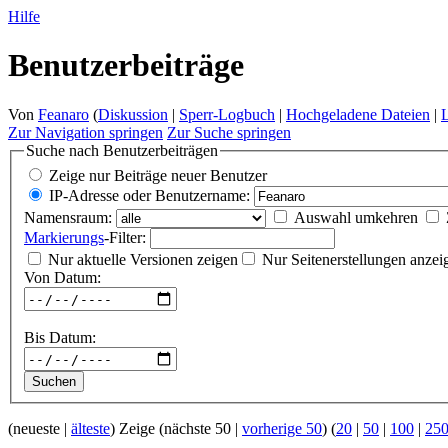
Hilfe
Benutzerbeiträge
Von
Feanaro
(
Diskussion
|
Sperr-Logbuch
|
Hochgeladene Dateien
|
Zur Navigation springen
Zur Suche springen
Suche nach Benutzerbeiträgen
Zeige nur Beiträge neuer Benutzer
IP-Adresse oder Benutzername:
Namensraum:
Auswahl umkehren
Markierungs
-Filter:
Nur aktuelle Versionen zeigen
Nur Seitenerstellungen anzei
Von Datum:
Bis Datum:
(neueste |
älteste
) Zeige (nächste 50 |
vorherige 50
) (
20
|
50
|
100
|
25