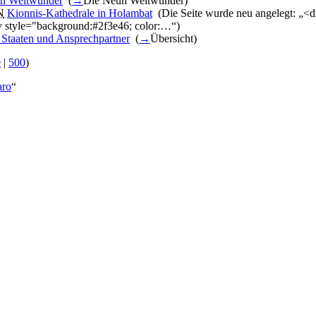
n Weltwunder
‎
(
→
Die Neun Weltwunder
)
N
Kionnis-Kathedrale in Holambat
‎
(Die Seite wurde neu angelegt: „<di
iv style="background:#2f3e46; color:…“)
 Staaten und Ansprechpartner
‎
(
→
Übersicht
)
0
|
500
)
aro
“