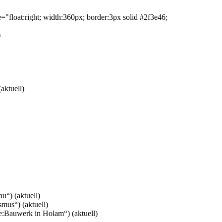
e="float:right; width:360px; border:3px solid #2f3e46;
)
(aktuell)
au“)
(aktuell)
ismus“)
(aktuell)
ie:Bauwerk in Holam“)
(aktuell)